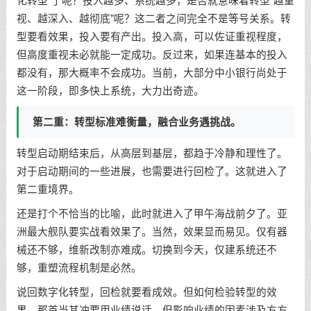
化转型”了呢？投入越多、系统越多，是否就意味着转型“越重
视、越深入、越彻底”呢？这二者之间完全不是等号关系。转
型要看效果，投入要有产出。投入高，可以佐证重视程度，
但高度重视未必就能一定成功。反过来，如果连基本的投入
都没有，那大概率不会成功。当前，大部分中小银行尚处于
这一阶段，即多快上系统，大力出奇迹。
第二重：转型标准难衡量，融合业务遇挑战。
转型启动期结束后，从高层到基层，都趋于冷静和理性了。
对于启动期间的一些进展，也需要进行回检了。这就进入了
第二重境界。
还是打个不恰当的比喻，此时就进入了甲午海战前夕了。亚
洲最大舰队要实战看效果了。当然，效果显而易见。仅有器
械还不够，维新改制亦难成。切换到今天，仅建系统还不
够，重塑流程机制是必然。
说回数字化转型，回检就要看成效。但如何检验转型的效
果，那首当其冲要用业绩说话，但影响业绩的因素涉及方方