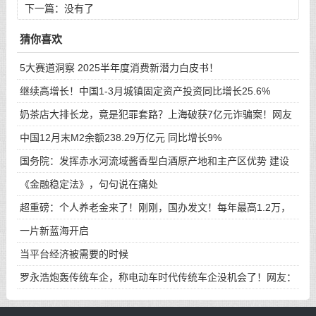
下一篇：没有了
猜你喜欢
5大赛道洞察 2025半年度消费新潜力白皮书！
继续高增长！中国1-3月城镇固定资产投资同比增长25.6%
奶茶店大排长龙，竟是犯罪套路？上海破获7亿元诈骗案！网友
评
中国12月末M2余额238.29万亿元 同比增长9%
国务院：发挥赤水河流域酱香型白酒原产地和主产区优势 建设
全
《金融稳定法》，句句说在痛处
超重磅：个人养老金来了！刚刚，国办发文！每年最高1.2万，
可
一片新蓝海开启
当平台经济被需要的时候
罗永浩炮轰传统车企，称电动车时代传统车企没机会了！网友：