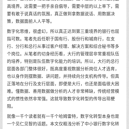
高境界。这需要一把手亲自倡导，需要中层的以上率下，需
要有敢于说真话的氛围，真正做到拿数据说话、用数据决
策，数据面前人人平等。
数字化思维，很虚幻，所以真正达到第三重境界的银行也屈
指可数。笔者先后任职于国有行、股份行和城商行，在支
行、分行和总行从事过客户经理、解决方案和综合秘书等多
个岗位。从笔者的切身经历看，大行的管理层非常重视队伍
的培养，特别是队伍数字化能力的培训。所以，大行的总行
层面各部门整体很好，既高度重视数据分析岗位人才选育，
也以身作则摆数据、讲问题，并持续向分支机构传导。但真
正落地在分行及支行层面，即便是大行，也还是面临很大困
难。懂数据、善用数据做分析的人才非常稀缺，传统经营模
式的惯性依然非常强。这就导致数字化转型的传导出现梗
阻。
就像一千个读者就有一千个哈姆雷特，数字化转型本身也是
一个见仁见智的话题。本文仅粗浅分析了中小银行数字化转