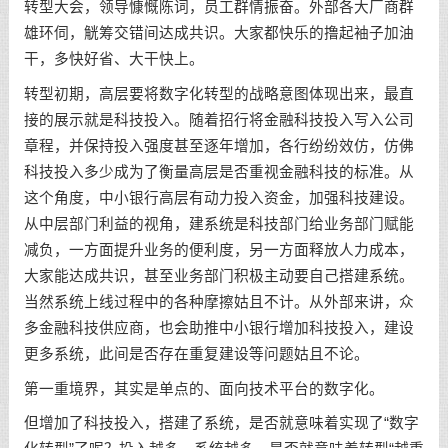
转型大会，领导慷慨陈词，员工群情振奋。外部各大厂商群
雄环伺，觥筹交错间达成共识。大家都快乐的撸起袖子加油
干，多快好省、大干快上。
转型初期，高层要将数字化转型的战略意图体现出来，最直
接的展示就是科技投入。随着招行将金融科技投入写入公司
章程，并保持投入强度甚至逐年增加，各行纷纷效仿，仿佛
科技投入多少成为了衡量高层是否重视金融科技的标准。从
这个角度，中小银行高层有动力投入资金，加强科技建设。
从中层部门利益的视角，建系统是科技部门给业务部门赋能
减负，一方面提升业务的便利度，另一方面释放人力成本，
大家能达成共识，甚至业务部门积极主动要自己搭建系统。
当然系统上线过程中的各种摩擦姑且不计。从外部来讲，众
多金融科技供应商，也会助推中小银行增加科技投入，建设
更多系统，此间是否存在重复建设等问题姑且不论。
第一重境界，其实是单点的、面向技术平台的数字化。
但增加了科技投入，搭建了系统，是否就意味着实现了“数字