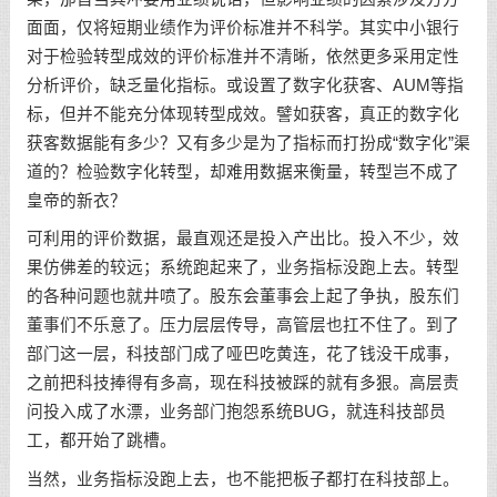
面面，仅将短期业绩作为评价标准并不科学。其实中小银行
对于检验转型成效的评价标准并不清晰，依然更多采用定性
分析评价，缺乏量化指标。或设置了数字化获客、AUM等指
标，但并不能充分体现转型成效。譬如获客，真正的数字化
获客数据能有多少？又有多少是为了指标而打扮成“数字化”渠
道的？检验数字化转型，却难用数据来衡量，转型岂不成了
皇帝的新衣？
可利用的评价数据，最直观还是投入产出比。投入不少，效
果仿佛差的较远；系统跑起来了，业务指标没跑上去。转型
的各种问题也就井喷了。股东会董事会上起了争执，股东们
董事们不乐意了。压力层层传导，高管层也扛不住了。到了
部门这一层，科技部门成了哑巴吃黄连，花了钱没干成事，
之前把科技捧得有多高，现在科技被踩的就有多狠。高层责
问投入成了水漂，业务部门抱怨系统BUG，就连科技部员
工，都开始了跳槽。
当然，业务指标没跑上去，也不能把板子都打在科技部上。