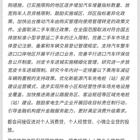
购措施，已实施限购的地区逐步增加汽车增量指标数量、放
宽购车人员资格限制，鼓励实施城区、郊区指标差异化政
策。加快出台推动汽车由购买管理向使用管理转变的政策文
件。全面取消二手车限迁政策，在全国范围取消对符合国五
排放标准小型非营运二手车的迁入限制，完善二手车市场主
体登记注册、备案和车辆交易登记管理规定。支持汽车整车
进口口岸地区开展平行进口业务，完善平行进口汽车环保信
息公开制度。对皮卡车进城实施精细化管理，研究进一步放
宽皮卡车进城限制。研究今年内对一定排量以下乘用车减征
车辆购置税的支持政策。优化新能源汽车充电桩（站）投资
建设运营模式，逐步实现所有小区和经营性停车场充电设施
全覆盖，加快推进高速公路服务区、客运枢纽等区域充电桩
（站）建设。鼓励家电生产企业开展回收目标责任制行动，
引导金融机构提升金融服务能力，更好满足消费升级需求。
都会间接促进对个人消费贷、个人经营贷、小微企业贷的投
放。