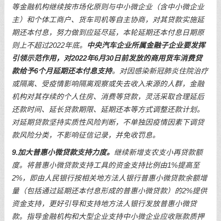
等金融机构继续按市场化原则与中小微企业（含中小微企业
主）和个体工商户、货车司机等自主协商，对其贷款实施延
期还本付息，努力做到应延尽延，本轮延期还本付息日期原
则上不超过2022年底。
中央汽车企业所属金融子企业要发挥
引领示范作用，对2022年6月30日前发放的商用货车消费贷
款给予6个月延期还本付息支持
。对因感染新冠肺炎住院治疗
或隔离、受疫情影响隔离观察或失去收入来源的人群，金融
机构对其存续的个人住房、消费等贷款，灵活采取合理延后
还款时间、延长贷款期限、延期还本等方式调整还款计划。
对延期贷款坚持实质性风险判断，不单独因疫情因素下调贷
款风险分类，不影响征信记录，并免收罚息。
9.加大普惠小微贷款支持力度。
继续新增支农支小再贷款额
度。将普惠小微贷款支持工具的资金支持比例由1%提高至
2%，即由人民银行按相关地方法人银行普惠小微贷款余额增
量（包括通过延期还本付息形成的普惠小微贷款）的2%提供
资金支持，更好引导和支持地方法人银行发放普惠小微贷
款。指导金融机构和大型企业支持中小微企业应收账款质押