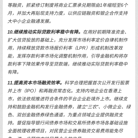
等融资，抓紧修订制度将商业汇票承兑期限由1年缩短至6个
月，并加大再贴现支持力度，以供应链融资和银企合作支持
大中小企业融通发展。
10.继续推动实际贷款利率稳中有降。
在用好前期降准资金、
扩大信贷投放的基础上，充分发挥市场利率定价自律机制作
用，持续释放贷款市场报价利率（LPR）形成机制改革效
能，发挥存款利率市场化调整机制作用，引导金融机构将存
款利率下降效果传导至贷款端，继续推动实际贷款利率稳中
有降。
11.提高资本市场融资效率。
科学合理把握首次公开发行股票
并上市（IPO）和再融资常态化。支持内地企业在香港上
市，依法依规推进符合条件的平台企业赴境外上市。继续支
持和鼓励金融机构发行金融债券，建立“三农”、小微企业、绿
色、双创金融债券绿色通道，为重点领域企业提供融资支
持。督促指导银行间债券市场和交易所债券市场各基础设施
全面梳理收费项目，对民营企业债券融资交易费用能免尽