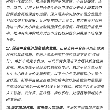
时履行代偿义务，推动金融机构尽快放贷，不盲目抽贷、压
贷、断贷，并将上述符合条件的融资担保业务纳入国家融资
担保基金再担保合作范围。深入落实中央财政小微企业融资
担保降费奖补政策，计划安排30亿元资金，支持融资担保机
构进一步扩大小微企业融资担保业务规模，降低融资担保费
率。推动有条件的地方对支小支农担保业务保费给予阶段性
补贴。
17. 促进平台经济规范健康发展。
出台支持平台经济规范健康
发展的具体措施，在防止资本无序扩张的前提下设立“红绿
灯”，维护市场竞争秩序，以公平竞争促进平台经济规范健康
发展。充分发挥平台经济的稳就业作用，稳定平台企业及其
共生中小微企业的发展预期，以平台企业发展带动中小微企
业纾困。引导平台企业在疫情防控中做好防疫物资和重要民
生商品保供“最后一公里”的线上线下联动。鼓励平台企业加快
人工智能、云计算、区块链、操作系统、处理器等领域技术
研发突破。
18.稳定增加汽车、家电等大宗消费。
各地区不得新增汽车限