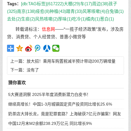
Tags：
[db:TAG标签](617222)
大棚(29)
车(17)
周边(38)
孩子
(325)
南京(138)
痊愈(8)
种植(43)
踏青(33)
风寒咳嗽(4)
白兔镇(1)
去处(2)
生痰(2)
风热咳嗽(2)
厚味(1)
吃冷(1)
橘肉(1)
葱白(1)
转载请标注：
信息网
——
“一揽子经济政策”发布，涉及房
贷、消费贷、个人经营贷、普惠小微贷等
上一篇：
放大招！乘用车购置税减半预计带动200万辆增量
下一篇：没有了
猜你喜欢
5大赛道洞察 2025半年度消费新潜力白皮书！
继续高增长！中国1-3月城镇固定资产投资同比增长25.6%
奶茶店大排长龙，竟是犯罪套路？上海破获7亿元诈骗案！网友
评
中国12月末M2余额238.29万亿元 同比增长9%