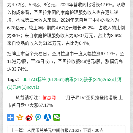
为4.72亿、5.6亿、8亿元，2024年营收同比增长42.6%。从收
入构成来看，圣贝拉集团的家庭护理服务收入也在逐年递
增，构成第二大收入来源。2024年来自月子中心的收入为
6.78亿元，较上年同期的4.67亿元增长45.2%，占收入的比例
为85%；来自家庭护理服务收入为6,907万元，占比为8.6%；
来自食品的收入为5125万元，占比为6.4%。
挂牌上市首个交易日，圣贝拉盘中一度大幅拉涨67.17%，至
11港元/股，至26日收市，圣贝拉收报8.8港元/股，涨幅仍高
达33.74%。
Tags：
[db:TAG标签](612561)
病毒(212)
孩子(325)
2(53)
吐泻
(1)
元凶(1)
nov(1)
转载请标注：
信息网
——
“月子界LV”圣贝拉登陆港股 上
市首日盘中大涨67.17%
上一篇：
人民币兑美元中间价报7.1627 下调7.00点