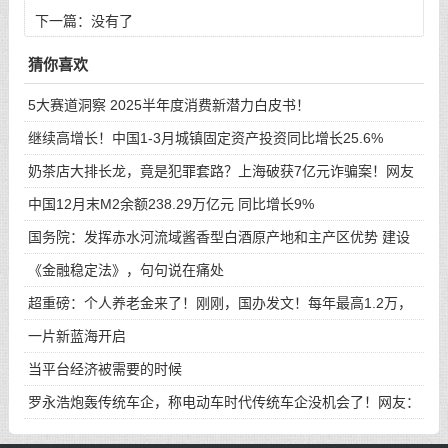
下一篇：没有了
猜你喜欢
5大赛道洞察 2025半年度消费新潜力白皮书！
继续高增长！中国1-3月城镇固定资产投资同比增长25.6%
奶茶店大排长龙，竟是犯罪套路？上海破获7亿元诈骗案！网友
评
中国12月末M2余额238.29万亿元 同比增长9%
国务院：发挥赤水河流域酱香型白酒原产地和主产区优势 建设
全
《金融稳定法》，句句说在痛处
超重磅：个人养老金来了！刚刚，国办发文！每年最高1.2万，
可
一片新蓝海开启
当平台经济被需要的时候
罗永浩炮轰传统车企，称电动车时代传统车企没机会了！网友：