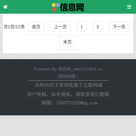
主页
>
TAG标签
> 漂亮的房子
共2页/12条
首页
上一页
1
2
下一页
末页
Powered By
信息网_www.520link.cc
网站地图
|