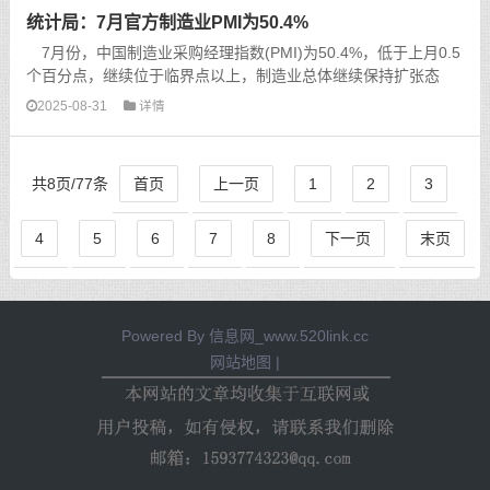
统计局：7月官方制造业PMI为50.4%
7月份，中国制造业采购经理指数(PMI)为50.4%，低于上月0.5
个百分点，继续位于临界点以上，制造业总体继续保持扩张态
势，但步伐有所放缓。...
2025-08-31
详情
共8页/77条
首页
上一页
1
2
3
4
5
6
7
8
下一页
末页
Powered By
信息网_www.520link.cc
网站地图
|