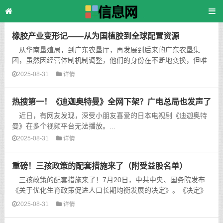
主页
>
TAG标签
> 创业
橡胶产业变形记——从为国植胶到全球配置资源
从华南垦殖局，到广东农垦厅，再发展到后来的广东农垦集
团，虽然因经营体制机制调整，他们的身份在不断地变换，但唯
一不变的是，他们见证了中国橡胶产业由低调蛰伏到华丽蜕
2025-08-31
详情
变。...
热搜第一！《迪迦奥特曼》全网下架？广电总局也发声了
近日，有网友发现，深受小朋友喜爱的日本电视剧《迪迦奥特
曼》在多个视频平台无法播放。...
2025-08-31
详情
重磅！三孩政策的配套措施来了（附受益股名单）
三孩政策的配套措施来了！7月20日，中共中央、国务院发布
《关于优化生育政策促进人口长期均衡发展的决定》。《决定》
就优化生育政策，实施一对夫妻可以生育三个子女政策，并取消
2025-08-31
详情
社会抚养费等制约措施、清理和废止相关处罚等作出规定。...