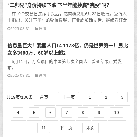
“二师兄”身价持续下跌 下半年能抄底“猪股”吗？
在10个交易日连续阴跌后，猪肉概念股6月22日收涨。受访人
士指出，关注下半年的猪价反弹，行业底部确立后，继续看好龙
头猪企的业绩弹性。...
2025-08-31
详情
信息量巨大！我国人口14.1178亿，仍是世界第一！男比
女多3490万，60岁以上超2
5月11日，万众瞩目的中国第七次全国人口普查结果正式发
布。...
2025-08-31
详情
共19页/186条
首页
上一页
1
2
3
4
5
6
7
8
9
10
11
下一页
末页