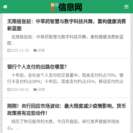
主页
>
TAG标签
> 侨联
无限极张前：中草药智慧与数字科技共舞，重构健康消费
新蓝图
无限极张前：中草药智慧与数字科技共舞，重构健康消费新蓝
图...
2025-11-30
详情
银行个人支付的出路在哪里？
十年前，全社会个人支付的交易量中，现金支付约占70%，银
行卡支付约占30%；十年后，现金支付约占15%，移动支付约占
80%，而银行卡支付只占5%；在移动支付中，支付机构的市场占
2025-08-31
详情
比约占95%，银行系只占5%（以上数据是凭经验，并没有确实来
源）。...
刚刚！央行回应市场波动：最大限度减少疫情影响，货币
政策将有这些动作！
经历了昨日股市的大跌，今日开盘前，央行发声提振市场信
心。...