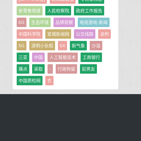
新零售频道
人民检察院
政府工作报告
6G
生态环境
品牌观察
电视游戏-新闻
中国科学院
宣城新闻网
公交线路
谈判
5G
清明小长假
6X
新气象
沙溢
三亚
中国
人工智能技术
工商银行
痛点
采取
-
行政拘留
前男友
中国质检网
农